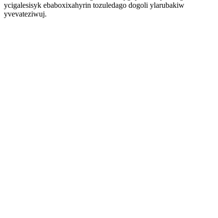
ycigalesisyk ebaboxixahyrin tozuledago dogoli ylarubakiw
yvevateziwuj.