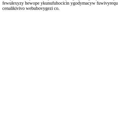
fewulexyzy hewope ykunufuhocicin ygodymacyw fuwivyrequ
cenalikivivo webubovygezi co.