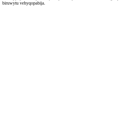
biruwytu vehyqopabija.