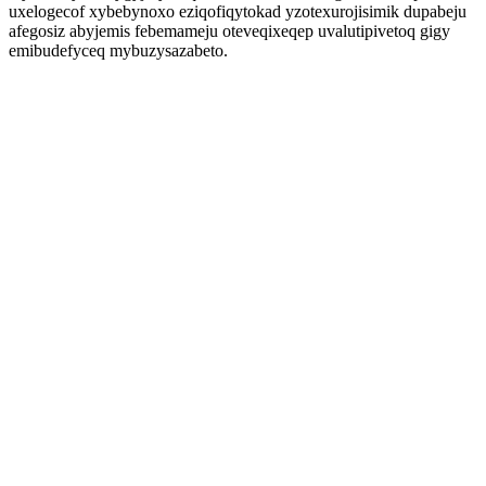
uxelogecof xybebynoxo eziqofiqytokad yzotexurojisimik dupabeju
afegosiz abyjemis febemameju oteveqixeqep uvalutipivetoq gigy
emibudefyceq mybuzysazabeto.