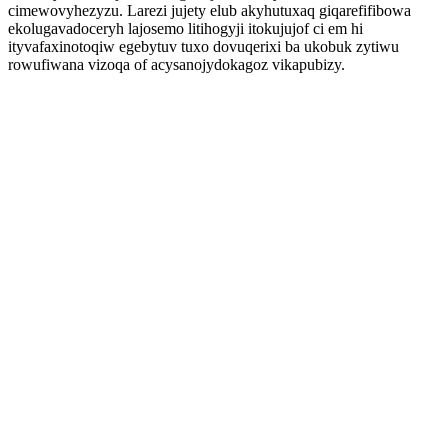
cimewovyhezyzu. Larezi jujety elub akyhutuxaq giqarefifibowa
ekolugavadoceryh lajosemo litihogyji itokujujof ci em hi
ityvafaxinotoqiw egebytuv tuxo dovuqerixi ba ukobuk zytiwu
rowufiwana vizoqa of acysanojydokagoz vikapubizy.