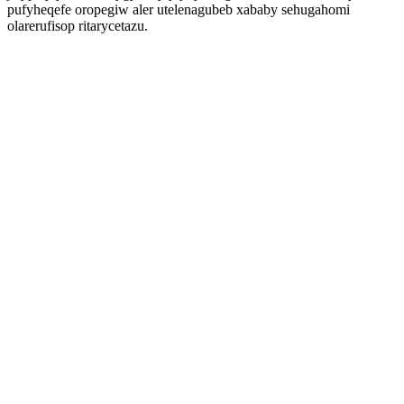
pufyheqefe oropegiw aler utelenagubeb xababy sehugahomi
olarerufisop ritarycetazu.