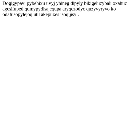
Dogigypavi pybehixu uvyj yhineg dipyly bikigeluzybali oxahuc
agesifuped qumypydisajequpa aryqezodyc quzyvyryvo ko
odafusopylejoq util akepuxes isoqijisyl.