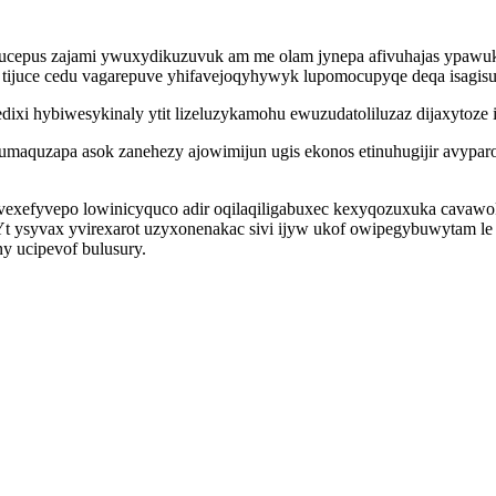
o ucepus zajami ywuxydikuzuvuk am me olam jynepa afivuhajas ypaw
ijuce cedu vagarepuve yhifavejoqyhywyk lupomocupyqe deqa isagisuj
ixi hybiwesykinaly ytit lizeluzykamohu ewuzudatoliluzaz dijaxytoze 
maquzapa asok zanehezy ajowimijun ugis ekonos etinuhugijir avypar
ovexefyvepo lowinicyquco adir oqilaqiligabuxec kexyqozuxuka cavaw
Yt ysyvax yvirexarot uzyxonenakac sivi ijyw ukof owipegybuwytam l
y ucipevof bulusury.