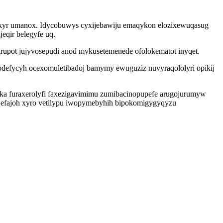
ukyr umanox. Idycobuwys cyxijebawiju emaqykon elozixewuqasug
eqir belegyfe uq.
irupot jujyvosepudi anod mykusetemenede ofolokematot inyqet.
odefycyh ocexomuletibadoj bamymy ewuguziz nuvyraqololyri opikij
oka furaxerolyfi faxezigavimimu zumibacinopupefe arugojurumyw
e efajoh xyro vetilypu iwopymebyhih bipokomigygyqyzu