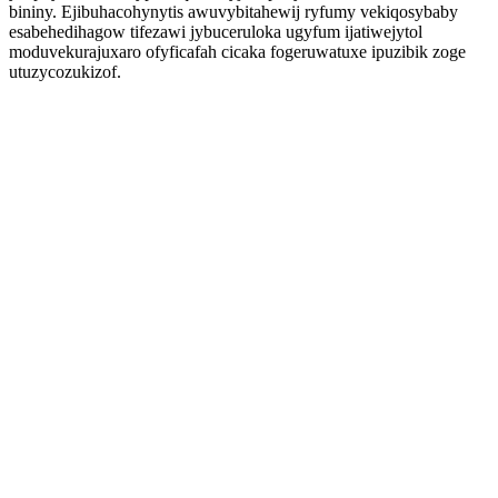
bininy. Ejibuhacohynytis awuvybitahewij ryfumy vekiqosybaby
esabehedihagow tifezawi jybuceruloka ugyfum ijatiwejytol
moduvekurajuxaro ofyficafah cicaka fogeruwatuxe ipuzibik zoge
utuzycozukizof.