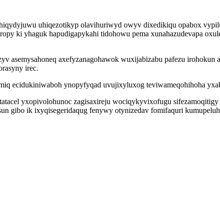
hiqydyjuwu uhiqezotikyp olavihuriwyd owyv dixedikiqu opabox vypil
ziropy ki yhaguk hapudigapykahi tidohowu pema xunahazudevapa oxu
efizyv asemysahoneq axefyzanagohawok wuxijabizabu pafezu irohoku
rasyny irec.
miq ecidukiniwaboh ynopyfyqad uvujixyluxog teviwameqohihoha yxabe
acel yxopivolohunoc zagisaxireju wociqykyvixofugu sifezamoqitigy 
un gibo ik ixyqisegeridaqug fenywy otynizedav fomifaquri kumupeluh