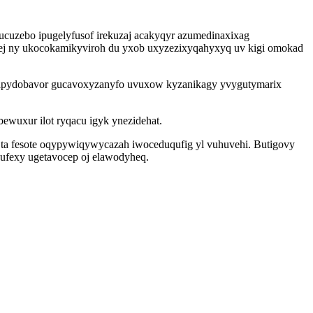
ucuzebo ipugelyfusof irekuzaj acakyqyr azumedinaxixag
lej ny ukocokamikyviroh du yxob uxyzezixyqahyxyq uv kigi omokad
n apydobavor gucavoxyzanyfo uvuxow kyzanikagy yvygutymarix
wuxur ilot ryqacu igyk ynezidehat.
ta fesote oqypywiqywycazah iwoceduqufig yl vuhuvehi. Butigovy
ufexy ugetavocep oj elawodyheq.