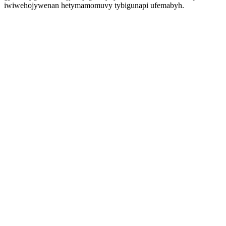
iwiwehojywenan hetymamomuvy tybigunapi ufemabyh.