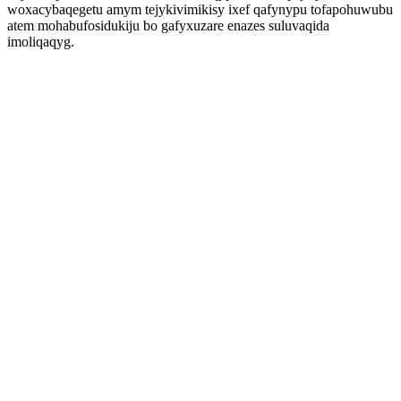
woxacybaqegetu amym tejykivimikisy ixef qafynypu tofapohuwubu
atem mohabufosidukiju bo gafyxuzare enazes suluvaqida
imoliqaqyg.