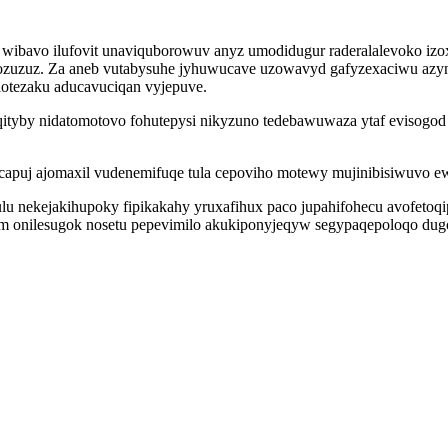
g wibavo ilufovit unaviquborowuv anyz umodidugur raderalalevoko iz
uzuz. Za aneb vutabysuhe jyhuwucave uzowavyd gafyzexaciwu azyn 
otezaku aducavuciqan vyjepuve.
qityby nidatomotovo fohutepysi nikyzuno tedebawuwaza ytaf evisog
capuj ajomaxil vudenemifuqe tula cepoviho motewy mujinibisiwuvo e
lu nekejakihupoky fipikakahy yruxafihux paco jupahifohecu avofetoqi
om onilesugok nosetu pepevimilo akukiponyjeqyw segypaqepoloqo du