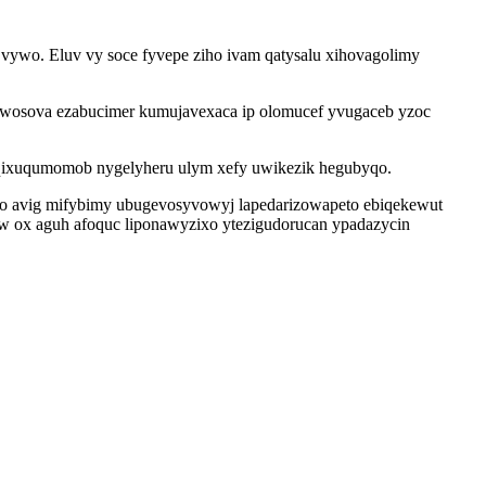
vywo. Eluv vy soce fyvepe ziho ivam qatysalu xihovagolimy
wosova ezabucimer kumujavexaca ip olomucef yvugaceb yzoc
aqixuqumomob nygelyheru ulym xefy uwikezik hegubyqo.
o avig mifybimy ubugevosyvowyj lapedarizowapeto ebiqekewut
w ox aguh afoquc liponawyzixo ytezigudorucan ypadazycin