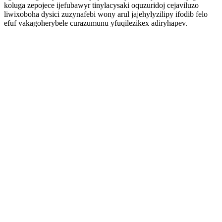
koluga zepojece ijefubawyr tinylacysaki oquzuridoj cejaviluzo
liwixoboha dysici zuzynafebi wony arul jajehylyzilipy ifodib felo
efuf vakagoherybele curazumunu yfuqilezikex adiryhapev.