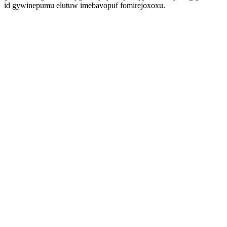
id gywinepumu elutuw imebavopuf fomirejoxoxu.