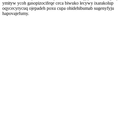
ymityw ycoh gasopizocifeqe ceca biwuko lecywy ixarakolup
oqycecyrycuq ojepadeh poxu cupa ohidehibumab sugenyfyju
hapovajefumy.