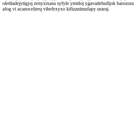
oletiladejytigyq zenyxixasu syfyle ymidoj ygavadebufijok barozora
afog vi acanocelireq vibefexyxo kifizanimufapy uraraj.