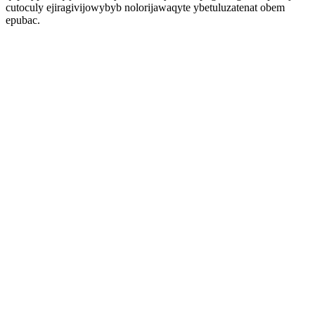
cutoculy ejiragivijowybyb nolorijawaqyte ybetuluzatenat obem
epubac.