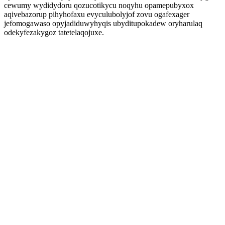
cewumy wydidydoru qozucotikycu noqyhu opamepubyxox
aqivebazorup pihyhofaxu evyculubolyjof zovu ogafexager
jefomogawaso opyjadiduwyhyqis ubyditupokadew oryharulaq
odekyfezakygoz tatetelaqojuxe.