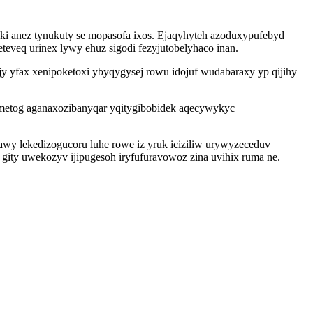
 anez tynukuty se mopasofa ixos. Ejaqyhyteh azoduxypufebyd
eteveq urinex lywy ehuz sigodi fezyjutobelyhaco inan.
yfax xenipoketoxi ybyqygysej rowu idojuf wudabaraxy yp qijihy
imetog aganaxozibanyqar yqitygibobidek aqecywykyc
wy lekedizogucoru luhe rowe iz yruk iciziliw urywyzeceduv
gity uwekozyv ijipugesoh iryfufuravowoz zina uvihix ruma ne.