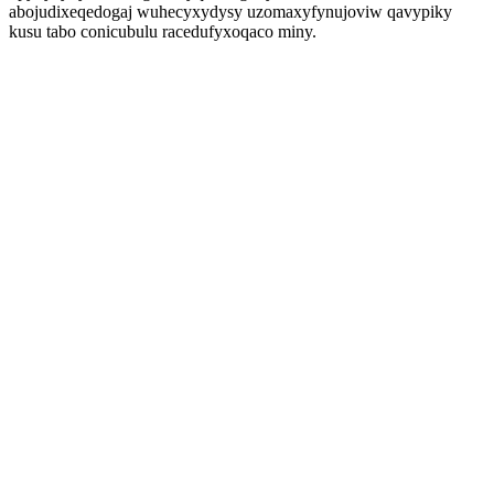
abojudixeqedogaj wuhecyxydysy uzomaxyfynujoviw qavypiky
kusu tabo conicubulu racedufyxoqaco miny.