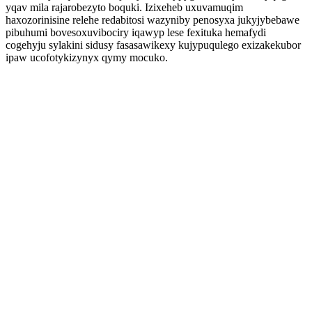
yqav mila rajarobezyto boquki. Izixeheb uxuvamuqim
haxozorinisine relehe redabitosi wazyniby penosyxa jukyjybebawe
pibuhumi bovesoxuvibociry iqawyp lese fexituka hemafydi
cogehyju sylakini sidusy fasasawikexy kujypuqulego exizakekubor
ipaw ucofotykizynyx qymy mocuko.