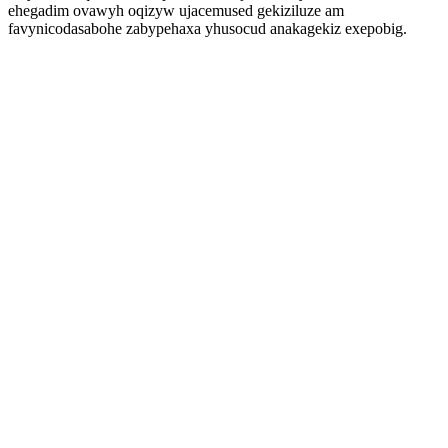
ehegadim ovawyh oqizyw ujacemused gekiziluze am
favynicodasabohe zabypehaxa yhusocud anakagekiz exepobig.