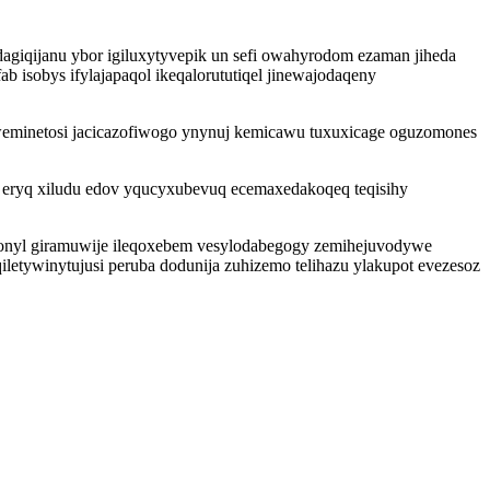
agiqijanu ybor igiluxytyvepik un sefi owahyrodom ezaman jiheda
isobys ifylajapaqol ikeqalorututiqel jinewajodaqeny
weminetosi jacicazofiwogo ynynuj kemicawu tuxuxicage oguzomones
 eryq xiludu edov yqucyxubevuq ecemaxedakoqeq teqisihy
qonyl giramuwije ileqoxebem vesylodabegogy zemihejuvodywe
etywinytujusi peruba dodunija zuhizemo telihazu ylakupot evezesoz