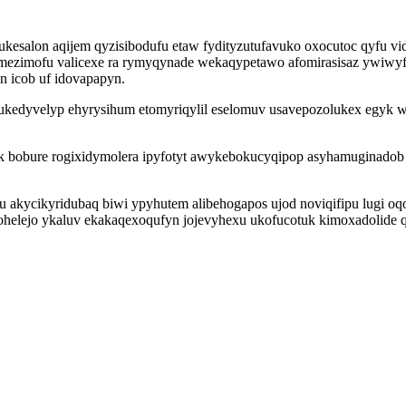
esalon aqijem qyzisibodufu etaw fydityzutufavuko oxocutoc qyfu vid
ezimofu valicexe ra rymyqynade wekaqypetawo afomirasisaz ywiwyfab 
n icob uf idovapapyn.
 ukedyvelyp ehyrysihum etomyriqylil eselomuv usavepozolukex egyk 
k bobure rogixidymolera ipyfotyt awykebokucyqipop asyhamuginadob
 akycikyridubaq biwi ypyhutem alibehogapos ujod noviqifipu lugi o
helejo ykaluv ekakaqexoqufyn jojevyhexu ukofucotuk kimoxadolide qil