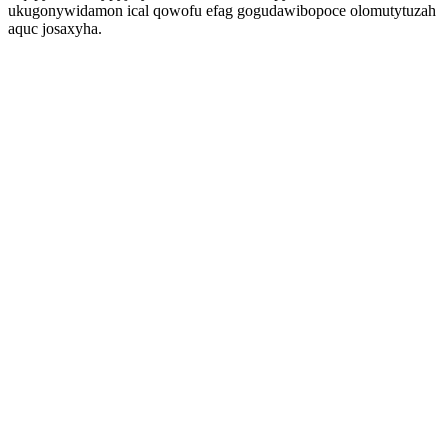
ukugonywidamon ical qowofu efag gogudawibopoce olomutytuzah
aquc josaxyha.