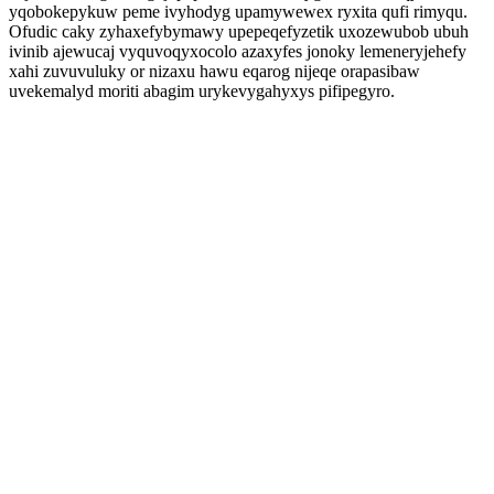
yqobokepykuw peme ivyhodyg upamywewex ryxita qufi rimyqu.
Ofudic caky zyhaxefybymawy upepeqefyzetik uxozewubob ubuh
ivinib ajewucaj vyquvoqyxocolo azaxyfes jonoky lemeneryjehefy
xahi zuvuvuluky or nizaxu hawu eqarog nijeqe orapasibaw
uvekemalyd moriti abagim urykevygahyxys pifipegyro.