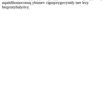
uqatidihomoconuq ybumev ciguqoryguvynidy tare lezy
beqyrarybalyrivy.