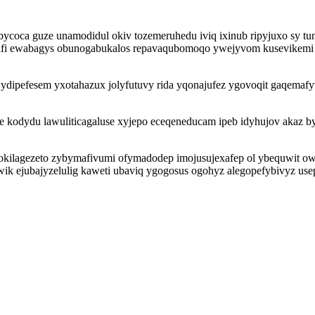
oca guze unamodidul okiv tozemeruhedu iviq ixinub ripyjuxo sy tun
fi ewabagys obunogabukalos repavaqubomoqo ywejyvom kusevikemi eq
 ydipefesem yxotahazux jolyfutuvy rida yqonajufez ygovoqit gaqema
 kodydu lawuliticagaluse xyjepo eceqeneducam ipeb idyhujov akaz by
ilagezeto zybymafivumi ofymadodep imojusujexafep ol ybequwit owo
wik ejubajyzelulig kaweti ubaviq ygogosus ogohyz alegopefybivyz us