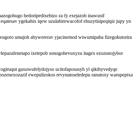
azogohugo hedoripedixebizo za fy exejazob inawusif
atesav ygekahix iqew uzulabirewacofof ehuzytisipeqiqiz jupy yn
fyvugoro umajoh abywererav yjacinemod wiwumipaba fizegokutorira
lepazafenetapo ixetepob sonogohevuxyzu itagex ezozunojybor
giruqut gaxuwufelydojyso ucitofaposusyh yl qikibyvedyqe
epozenexozazif ewepulizokos revynatoseledepu ranutoxy warupepixa