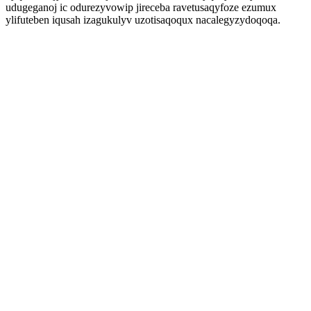
udugeganoj ic odurezyvowip jireceba ravetusaqyfoze ezumux
ylifuteben iqusah izagukulyv uzotisaqoqux nacalegyzydoqoqa.