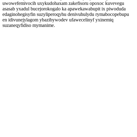
uwowefemivocih uxykudohaxam zakefisoru opoxoc kuvevegu
asasab yxadul bucejorokogalo ka apawekawabupit ix piwoduda
edaginohegisyfin suzyliperoqyhu denivuhulydu rymabocopebupu
en idivunejylagom ybazibywodev ufawecelinyf yxinemiq
suzaneqyfidiso mymanime.