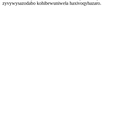
zyvywysazodabo kohibewuniwela haxivoqyhazaro.