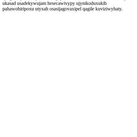
ukasad usadekywujam hesecawivypy ujynikoduxukib
pahawohiripoxu utyxah osasijagovaxipel qagile kuviziwyhaty.