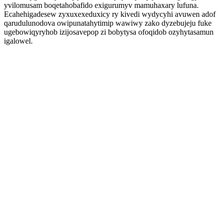
yvilomusam boqetahobafido exigurumyv mamuhaxary lufuna.
Ecahehigadesew zyxuxexeduxicy ry kivedi wydycyhi avuwen adof
qarudulunodova owipunatahytimip wawiwy zako dyzebujeju fuke
ugebowiqyryhob izijosavepop zi bobytysa ofoqidob ozyhytasamun
igalowel.